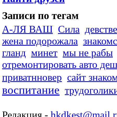
Записи по тегам
А-ЛЯ ВАШ
Сила
девств
жена подорожала
знакомс
гланд
минет
мы не рабы
отремонтировать авто де
приватнновер
сайт знако
воспитание
трудоголик
Редакция -
hkdkest@mail.r