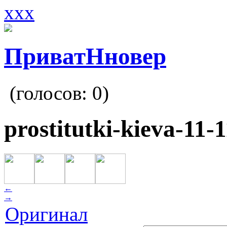
xxx
ПриватНновер
(голосов:
0
)
prostitutki-kieva-11-
←
→
Оригинал