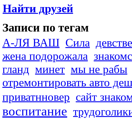
Найти друзей
Записи по тегам
А-ЛЯ ВАШ
Сила
девств
жена подорожала
знакомс
гланд
минет
мы не рабы
отремонтировать авто де
приватнновер
сайт знако
воспитание
трудоголик